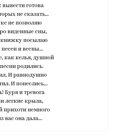
 вывести готова
торых не сказать...
уке не позволяю
ро виденные сны,
о книжку посылаю
песен и весны...
, как келья, душной
 песни родились.
ил. И равнодушно
ил. И понеслись...
ь! Буря и тревога
и легкие крыла,
й прихоти немного
 вас она дала...