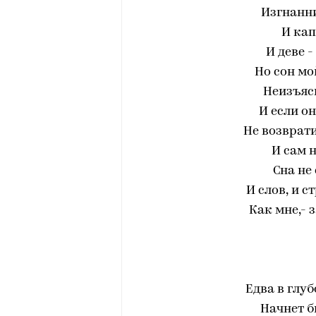
Изгнанни
И кап
И деве -
Но сон мо
Неизъяс
И если о
Не возврати
И сам н
Сна не
И слов, и 
Как мне,- 
Едва в глуб
Начнет б