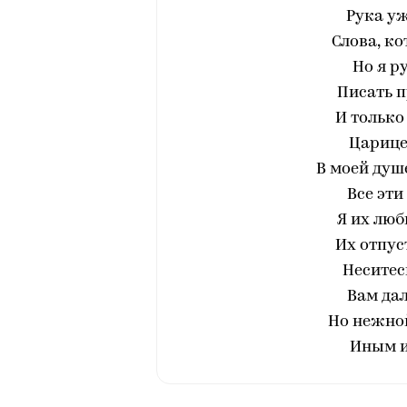
Рука уж
Слова, ко
Но я р
Писать п
И тольк
Царице 
В моей душе
Все эти
Я их люб
Их отпуст
Неситес
Вам дал
Но нежно
Иным из