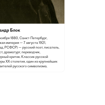
андр Блок
 ноября 1880, Санкт-Петербург,
ая империя — 7 августа 1921,
д, РСФСР) — русский поэт, писатель,
т, драматург, переводчик,
урный критик. Классик русской
ры XX столетия, один из крупнейших
вителей русского символизма.