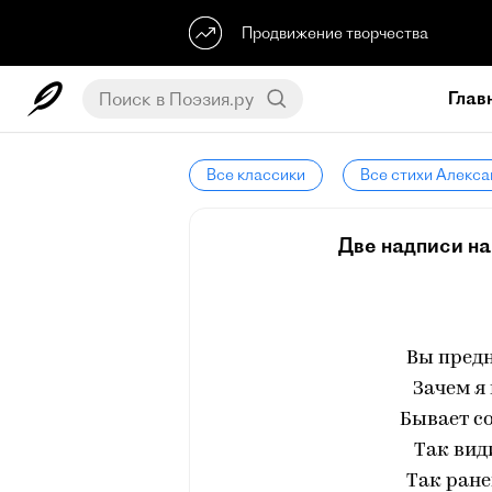
Продвижение творчества
Глав
Все классики
Все стихи Алекса
Две надписи на
Вы предн
Зачем я 
Бывает со
Так вид
Так ране