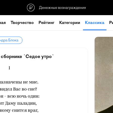
Денежные вознаграждения
ная
Творчество
Рейтинг
Категории
Классика
Р
ндра Блока
 сборнике `Седое утро`
I
азначены не мне.
видел Вас во сне?
н - всю ночь один:
ит Даму паладин,
ному снится враг,