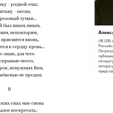
ку - родной очаг,
итану - океан,
 розовый туман...
й был иным, иным,
Алекс
ним, неповторим,
н приснится вновь,
(16 (28)
Российск
тся к сердцу кровь...
Петрогра
е знаю, для чего
публицис
 скрываю моего,
литерат
литерату
строк, ненужных Вам,
предста
забвенью не предам.
II
оких снах мне снова
ылое воскресать,-