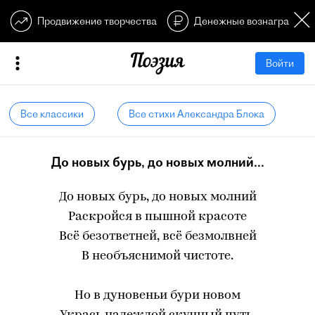
Продвижение творчества
Денежные вознагражден
Войти
Все классики
Все стихи Александра Блока
До новых бурь, до новых молний...
До новых бурь, до новых молний
Раскройся в пышной красоте
Всё безответней, всё безмолвней
В необъяснимой чистоте.
Но в дуновеньи бури новом