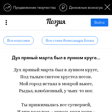
Продвижение творчества
Денежные вознагражден
Войти
Все классики
Все стихи Александра Блока
Дух пряный марта был в лунном круге...
Дух пряный марта был в лунном круге,
Под талым снегом хрустел песок.
Мой город истаял в мокрой вьюге,
Рыдал, влюбленный, у чьих-то ног.
Ты прижималась все суеверней,