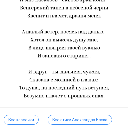
И мне казалось - сквозь храп коня -
Венгерский танец в небесной черни
Звенит и плачет, дразня меня.
А шалый ветер, носясь над далью,-
Хотел он выжечь душу мне,
В лицо швыряя твоей вуалью
И запевая о старине...
И вдруг - ты, дальняя, чужая,
Сказала с молнией в глазах:
То душа, на последний путь вступая,
Безумно плачет о прошлых снах.
Все классики
Все стихи Александра Блока