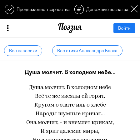
Продвижение творчества
Денежные вознагражден
Войти
Все классики
Все стихи Александра Блока
Душа молчит. В холодном небе...
Душа молчит. В холодном небе
Всё те же звезды ей горят.
Кругом о злате иль о хлебе
Народы шумные кричат...
Она молчит, - и внемлет крикам,
И зрит далекие миры,