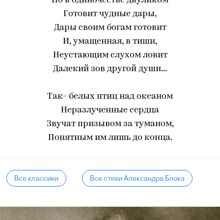
Но в одиночестве двуликом
Готовит чудные дары,
Дары своим богам готовит
И, умащенная, в тиши,
Неустающим слухом ловит
Далекий зов другой души...
Так- белых птиц над океаном
Неразлученные сердца
Звучат призывом за туманом,
Понятным им лишь до конца.
Все классики
Все стихи Александра Блока