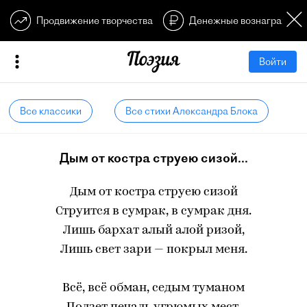
Продвижение творчества
Денежные вознагражден
Войти
Все классики
Все стихи Александра Блока
Дым от костра струею сизой...
Дым от костра струею сизой
Струится в сумрак, в сумрак дня.
Лишь бархат алый алой ризой,
Лишь свет зари — покрыл меня.
Всё, всё обман, седым туманом