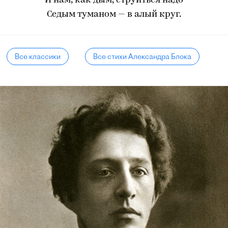
И нам, как дым, струиться надо
Седым туманом — в алый круг.
Все классики
Все стихи Александра Блока