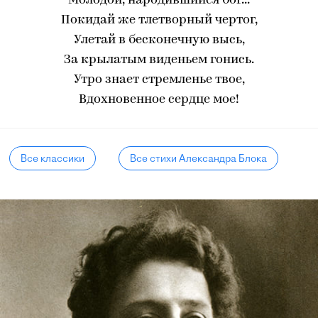
Молодой, народившийся бог...
Покидай же тлетворный чертог,
Улетай в бесконечную высь,
За крылатым виденьем гонись.
Утро знает стремленье твое,
Вдохновенное сердце мое!
Все классики
Все стихи Александра Блока