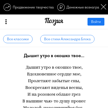
Продвижение творчества
Денежные вознагражден
Войти
Все классики
Все стихи Александра Блока
Дышит утро в окошко твое...
Дышит утро в окошко твое,
Вдохновенное сердце мое,
Пролетают забытые сны,
Воскресают виденья весны,
И на розовом облаке грез
В вышине чью-то душу пронес