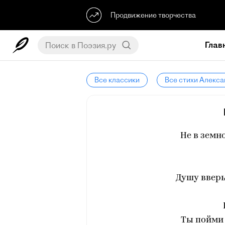
Продвижение творчества
Глав
Все классики
Все стихи Алекса
Не в земн
Душу вверь
Ты пойми