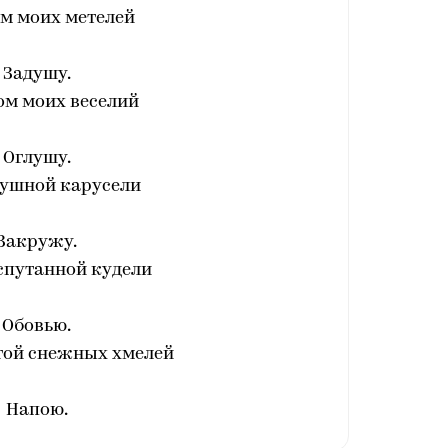
м моих метелей
Задушу.
ом моих веселий
Оглушу.
душной карусели
Закружу.
спутанной кудели
Обовью.
гой снежных хмелей
Напою.