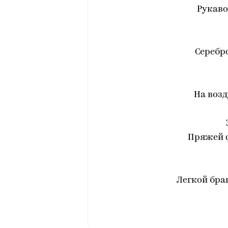
Рукаво
Серебр
На воз
Пряжей 
Легкой бра