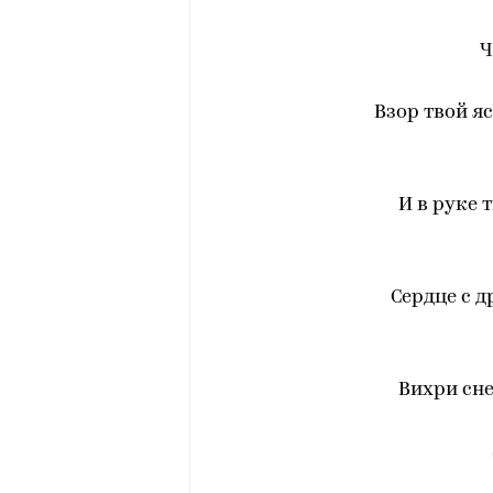
Ч
Взор твой я
И в руке 
Сердце с 
Вихри сн