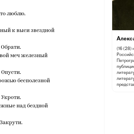
то люблю.
сный к выси звездной
Алекс
Обрати.
(16 (28)
Российск
твой меч железный
Петрогра
публицис
Опусти.
литерат
литерату
дрожью бесполезной
предста
Укроти.
ежные над бездной
Закрути.