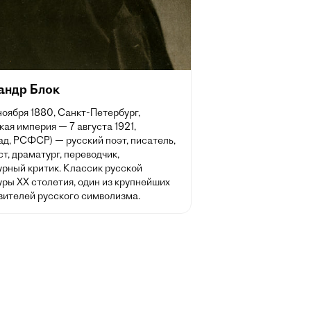
андр Блок
 ноября 1880, Санкт-Петербург,
ая империя — 7 августа 1921,
д, РСФСР) — русский поэт, писатель,
т, драматург, переводчик,
урный критик. Классик русской
ры XX столетия, один из крупнейших
вителей русского символизма.