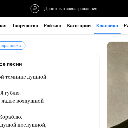
Денежные вознаграждения
ная
Творчество
Рейтинг
Категории
Классика
Р
ндра Блока
Ее песни
ой темнице душной
Я гублю.
 ладье воздушной —
Кораблю.
 душой послушной,