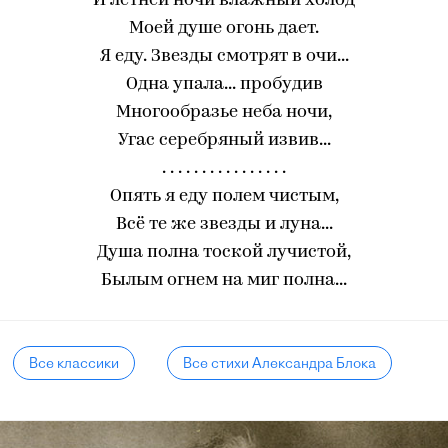
И летней ночи влажный холод
Моей душе огонь дает.
Я еду. Звезды смотрят в очи...
Одна упала... пробудив
Многообразье неба ночи,
Угас серебряный извив...
. . . . . . . . . . . . . . . .
Опять я еду полем чистым,
Всё те же звезды и луна...
Душа полна тоской лучистой,
Былым огнем на миг полна...
Все классики
Все стихи Александра Блока