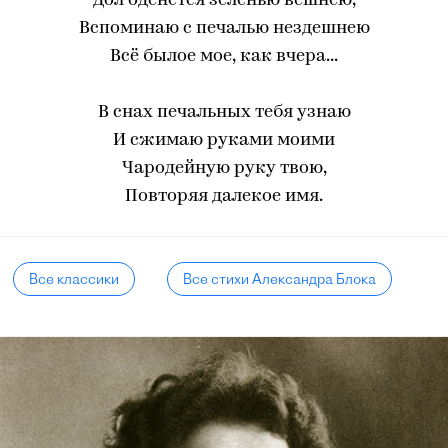
Дол оденется зеленью вешнею,
Вспоминаю с печалью нездешнею
Всё былое мое, как вчера...
В снах печальных тебя узнаю
И сжимаю руками моими
Чародейную руку твою,
Повторяя далекое имя.
Все классики
Все стихи Александра Блока