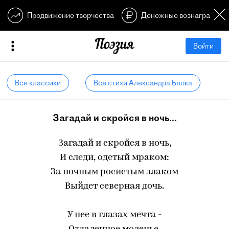
Продвижение творчества
Денежные вознагражден
Войти
Все классики
Все стихи Александра Блока
Загадай и скройся в ночь...
Загадай и скройся в ночь,
И следи, одетый мраком:
За ночным росистым злаком
Выйдет северная дочь.
У нее в глазах мечта -