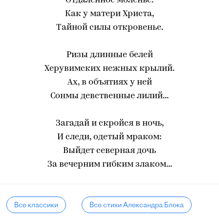
Отдаленное моленье.
Как у матери Христа,
Тайной силы откровенье.
Ризы длинные белей
Херувимских нежных крылий.
Ах, в объятиях у ней
Сонмы девственные лилий...
Загадай и скройся в ночь,
И следи, одетый мраком:
Выйдет северная дочь
За вечерним гибким злаком...
Все классики
Все стихи Александра Блока