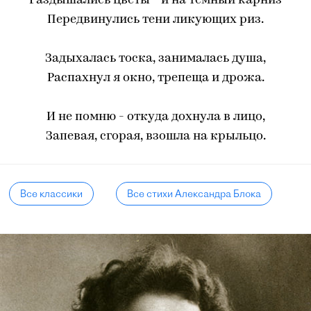
Раздышались цветы - и на темный карниз
Передвинулись тени ликующих риз.
Задыхалась тоска, занималась душа,
Распахнул я окно, трепеща и дрожа.
И не помню - откуда дохнула в лицо,
Запевая, сгорая, взошла на крыльцо.
Все классики
Все стихи Александра Блока