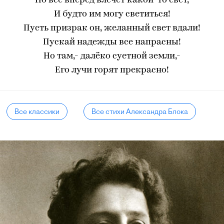
Но всё вперед влечет какой-то свет,
И будто им могу светиться!
Пусть призрак он, желанный свет вдали!
Пускай надежды все напрасны!
Но там,- далёко суетной земли,-
Его лучи горят прекрасно!
Все классики
Все стихи Александра Блока