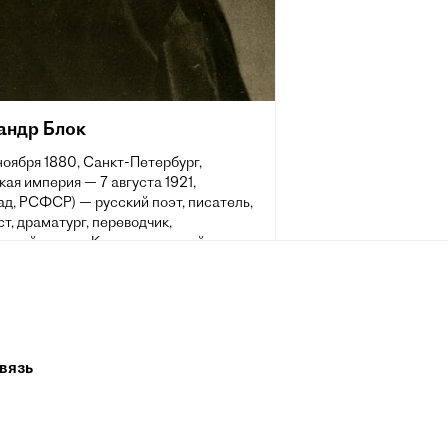
андр Блок
 ноября 1880, Санкт-Петербург,
ая империя — 7 августа 1921,
д, РСФСР) — русский поэт, писатель,
т, драматург, переводчик,
урный критик. Классик русской
ры XX столетия, один из крупнейших
вителей русского символизма.
вязь