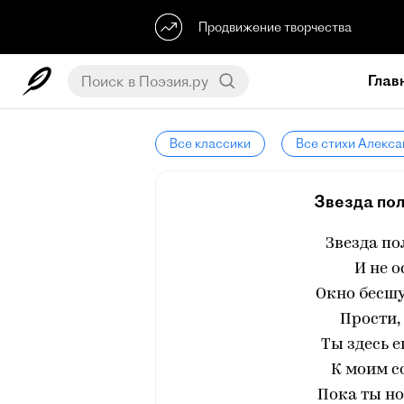
Продвижение творчества
Глав
Все классики
Все стихи Алекса
Звезда пол
Звезда по
И не о
Окно бесшу
Прости,
Ты здесь е
К моим с
Пока ты но