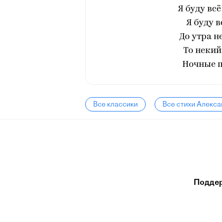
Я буду всё
Я буду в
До утра н
То некий
Ночные п
Все классики
Все стихи Алекса
Подде