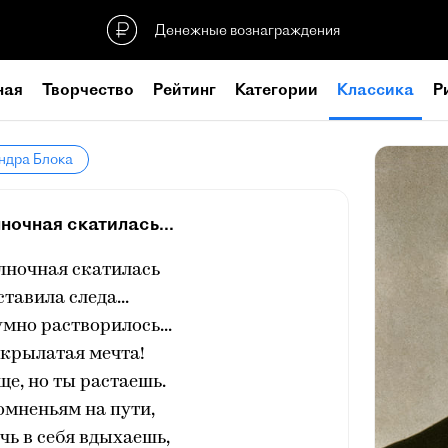
Денежные вознаграждения
ная
Творчество
Рейтинг
Категории
Классика
Р
ндра Блока
ночная скатилась...
лночная скатилась
ставила следа...
мно растворилось...
 крылатая мечта!
ще, но ты растаешь.
омненьям на пути,
чь в себя вдыхаешь,