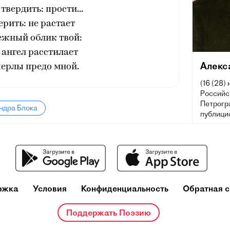
 твердить: прости...
ерить: не растает
ежный облик твой:
 ангел расстилает
Алекс
ерлы предо мной.
(16 (28)
Российск
Петрогра
ндра Блока
публицис
литерат
литерату
предста
ржка
Условия
Конфиденциальность
Обратная с
Поддержать Поэзию