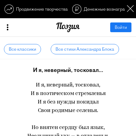
Продвижение творчества
Денежные вознагражден
Войти
Все классики
Все стихи Александра Блока
И я, неверный, тосковал...
И я, неверный, тосковал,
И в поэтическом стремленья
И я без нужды покидал
Свои родимые селенья.
Но внятен сердцу был язык,