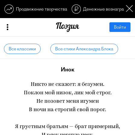
Продвижение творчества
Денежные вознагражден
Войти
Все классики
Все стихи Александра Блока
Инок
Никто не скажет: я безумен.
Поклон мой низок, лик мой строг.
Не позовет меня игумен
В ночи на строгий свой порог.
Я грустным братьям — брат примерный,