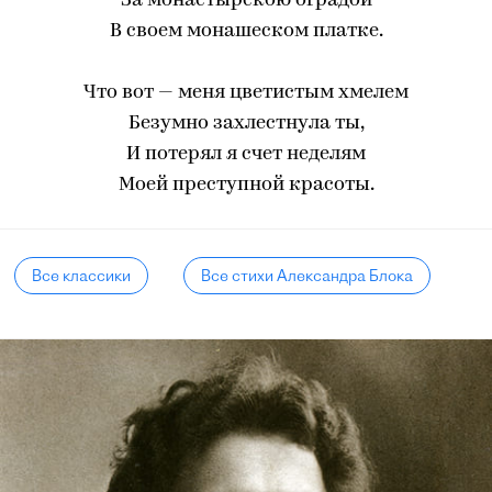
За монастырскою оградой
В своем монашеском платке.
Что вот — меня цветистым хмелем
Безумно захлестнула ты,
И потерял я счет неделям
Моей преступной красоты.
Все классики
Все стихи Александра Блока