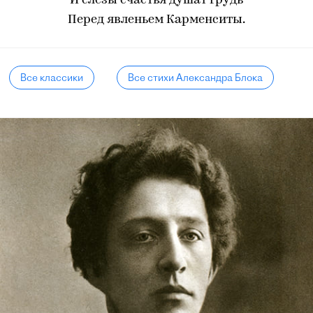
И слезы счастья душат грудь
Перед явленьем Карменситы.
Все классики
Все стихи Александра Блока