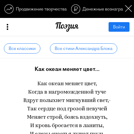
Продвижение творчества
Денежные вознагражден
Войти
Все классики
Все стихи Александра Блока
Как океан меняет цвет...
Как океан меняет цвет,
Когда в нагроможденной туче
Вдруг полыхнет мигнувший свет,-
Так сердце под грозой певучей
Меняет строй, боясь вздохнуть,
И кровь бросается в ланиты,