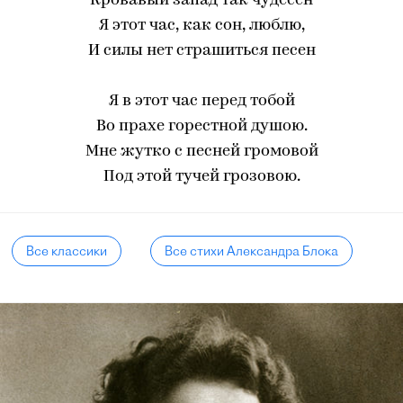
Кровавый запад так чудесен
Я этот час, как сон, люблю,
И силы нет страшиться песен
Я в этот час перед тобой
Во прахе горестной душою.
Мне жутко с песней громовой
Под этой тучей грозовою.
Все классики
Все стихи Александра Блока