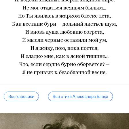
И, вздохи хладные вверяя хладной лире,
Не мог отдаться веяньям былым...
Но Ты явилась в жарком блеске лета,
Как вестник бури — дольний листьев шум,
И вновь душа любовию согрета,
И мысли черные оставили мой ум.
И я живу, пою, пока поется,
И сладко мне, как в ясной тишине...
Что, если сердце бурно оборвется? —
Я не привык к безоблачной весне.
Все классики
Все стихи Александра Блока