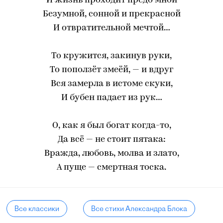
И жизнь проходит предо мной
Безумной, сонной и прекрасной
И отвратительной мечтой…
То кружится, закинув руки,
То поползёт змеёй, — и вдруг
Вся замерла в истоме скуки,
И бубен падает из рук…
О, как я был богат когда-то,
Да всё — не стоит пятака:
Вражда, любовь, молва и злато,
А пуще — смертная тоска.
Все классики
Все стихи Александра Блока