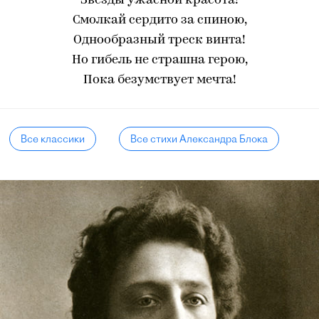
Звезды ужасной красота!
Смолкай сердито за спиною,
Однообразный треск винта!
Но гибель не страшна герою,
Пока безумствует мечта!
Все классики
Все стихи Александра Блока