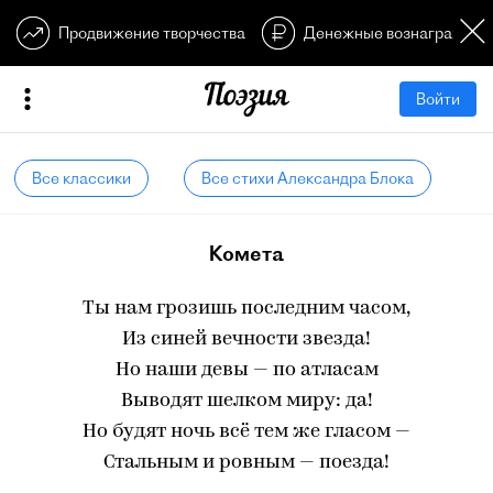
Продвижение творчества
Денежные вознагражден
Войти
Все классики
Все стихи Александра Блока
Комета
Ты нам грозишь последним часом,
Из синей вечности звезда!
Но наши девы — по атласам
Выводят шелком миру: да!
Но будят ночь всё тем же гласом —
Стальным и ровным — поезда!