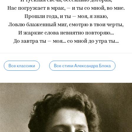
И тусклая свеча, бессильно догорая,
Нас погружает в мрак, — и ты со мной, во мне.
Прошли года, и ты — моя, я знаю,
Ловлю блаженный миг, смотрю в твои черты,
И жаркие слова невнятно повторяю…
До завтра ты — моя... со мной до утра ты...
Все классики
Все стихи Александра Блока