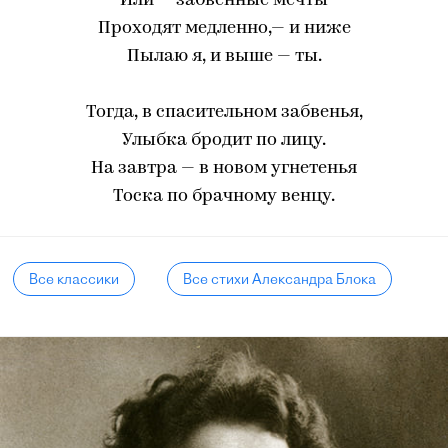
Или — забвенные мечты
Проходят медленно,— и ниже
Пылаю я, и выше — ты.
Тогда, в спасительном забвенья,
Улыбка бродит по лицу.
На завтра — в новом угнетенья
Тоска по брачному венцу.
Все классики
Все стихи Александра Блока