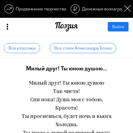
Продвижение творчества
Денежные вознагражден
Войти
Все классики
Все стихи Александра Блока
Милый друг! Ты юною душою...
Милый друг! Ты юною душою
Так чиста!
Спи пока! Душа моя с тобою,
Красота!
Ты проснешься, будет ночь и вьюга
Холодна.