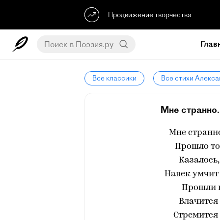
Продвижение творчества
Глав
Все классики
Все стихи Алекса
Мне странно. 
Мне странно
Прошло то
Казалось,
Навек умчит
Прошли г
Влачится 
Стремится 