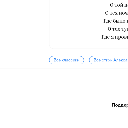
О той 
О тех ноч
Где было 
О тех т
Где я пров
Все классики
Все стихи Алекса
Подде