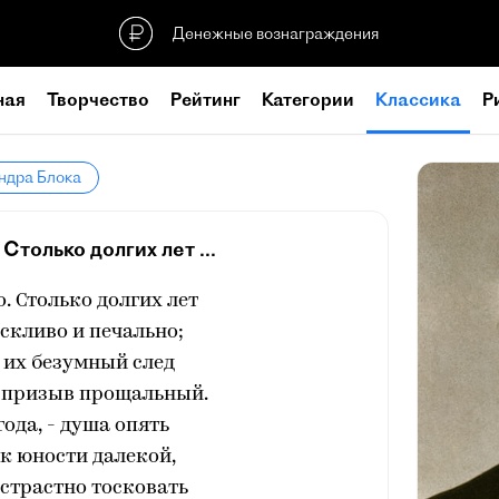
Денежные вознаграждения
ная
Творчество
Рейтинг
Категории
Классика
Р
ндра Блока
Столько долгих лет ...
. Столько долгих лет
скливо и печально;
 их безумный след
 призыв прощальный.
ода, - душа опять
к юности далекой,
страстно тосковать