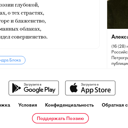
поэзии глубокой,
ах, о тех страстях,
горе и блаженство,
уманных облаках,
Алекс
идел совершенство.
(16 (28)
Российск
Петрогра
ндра Блока
публицис
литерат
литерату
предста
ржка
Условия
Конфиденциальность
Обратная с
Поддержать Поэзию