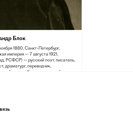
андр Блок
 ноября 1880, Санкт-Петербург,
ая империя — 7 августа 1921,
д, РСФСР) — русский поэт, писатель,
т, драматург, переводчик,
урный критик. Классик русской
ры XX столетия, один из крупнейших
вителей русского символизма.
вязь