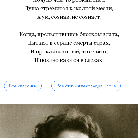
Почуяв чей-то робкий гнет,
Душа стремится к жалкой мести,
А ум, сознав, не сознает.
Когда, прельстившись блеском злата,
Питают в сердце смерти страх,
И проклинают всё, что свято,
И поздно каются в слезах.
Все классики
Все стихи Александра Блока