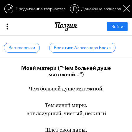
Продвижение творчества
Денежные вознагражден
Войти
Все классики
Все стихи Александра Блока
Моей матери ("Чем больней душе
мятежной...")
Чем больней душе мятежной,
Тем ясней миры.
Бог лазурный, чистый, нежный
Шлет свои дары.