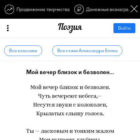
Продвижение творчества
Денежные вознагражден
Войти
Все классики
Все стихи Александра Блока
Мой вечер близок и безволен...
Мой вечер близок и безволен.
Чуть вечереют небеса,—
Несутся звуки с колоколен,
Крылатых слышу голоса.
Ты — ласковым и тонким жалом