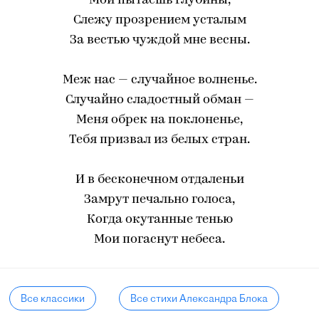
Мои пытаешь глубины,
Слежу прозрением усталым
За вестью чуждой мне весны.
Меж нас — случайное волненье.
Случайно сладостный обман —
Меня обрек на поклоненье,
Тебя призвал из белых стран.
И в бесконечном отдаленьи
Замрут печально голоса,
Когда окутанные тенью
Мои погаснут небеса.
Все классики
Все стихи Александра Блока