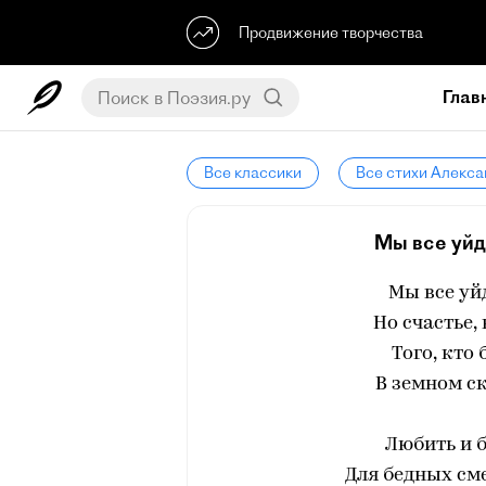
Продвижение творчества
Глав
Все классики
Все стихи Алекса
Мы все уйде
Мы все уй
Но счастье,
Того, кто
В земном с
Любить и 
Для бедных см