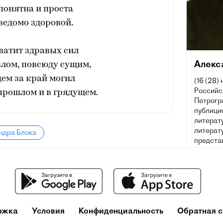
понятна и проста
ведомо здоровой.
хватит здравых сил
Алекс
злом, повсюду сущим,
дем за край могил
(16 (28)
Российск
 прошлом и в грядущем.
Петрогра
публицис
литерат
литерату
ндра Блока
предста
ржка
Условия
Конфиденциальность
Обратная с