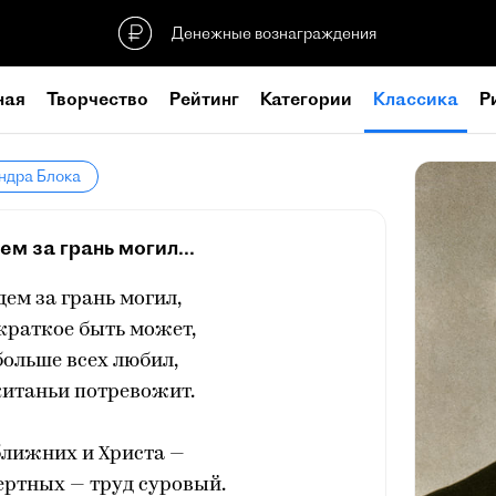
Денежные вознаграждения
ная
Творчество
Рейтинг
Категории
Классика
Р
ндра Блока
м за грань могил...
дем за грань могил,
 краткое быть может,
 больше всех любил,
китаньи потревожит.
ближних и Христа —
ертных — труд суровый.