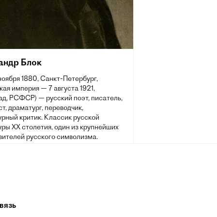
андр Блок
 ноября 1880, Санкт-Петербург,
ая империя — 7 августа 1921,
д, РСФСР) — русский поэт, писатель,
т, драматург, переводчик,
урный критик. Классик русской
ры XX столетия, один из крупнейших
вителей русского символизма.
вязь