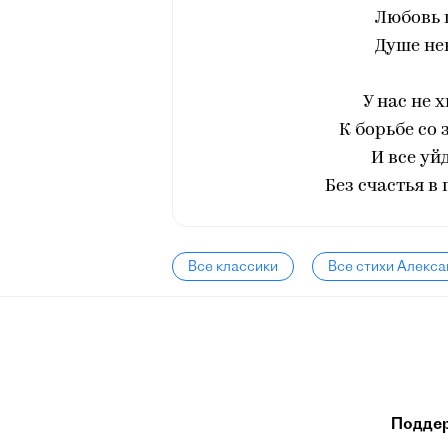
Любовь 
Душе не
У нас не 
К борьбе со 
И все уй
Без счастья в
Все классики
Все стихи Алекса
Подде