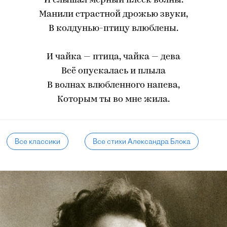
И слышал мерный плеск волны.
Манили страстной дрожью звуки,
В колдунью-птицу влюблены.
И чайка — птица, чайка — дева
Всё опускалась и плыла
В волнах влюбленного напева,
Которым ты во мне жила.
Все классики
Все стихи Александра Блока