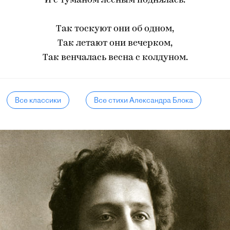
И с туманом лесным поднялась.
Так тоскуют они об одном,
Так летают они вечерком,
Так венчалась весна с колдуном.
Все классики
Все стихи Александра Блока