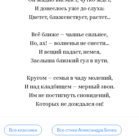
Он жадно внемлет, чутко ждет,
И донеслось уже до слуха:
Цветет, блаженствует, растет...
Всё ближе — чаянье сильнее,
Но, ах! — волненья не снести...
И вещий падает, немея,
Заслыша близкий гул в пути.
Кругом — семья в чаду молений,
И над кладбищем — мерный звон.
Им не постигнуть сновидений,
Которых не дождался он!
Все классики
Все стихи Александра Блока