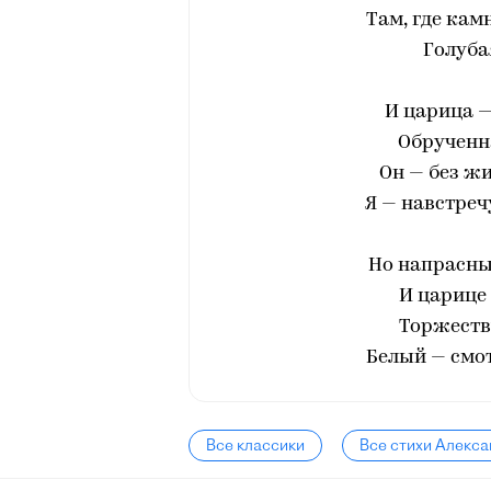
Там, где кам
Голуба
И царица —
Обрученна
Он — без жи
Я — навстреч
Но напрасны
И царице 
Торжеств
Белый — смот
Все классики
Все стихи Алекса