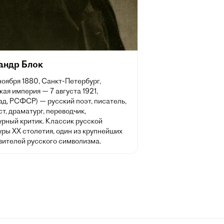
андр Блок
 ноября 1880, Санкт-Петербург,
ая империя — 7 августа 1921,
д, РСФСР) — русский поэт, писатель,
т, драматург, переводчик,
урный критик. Классик русской
ры XX столетия, один из крупнейших
вителей русского символизма.