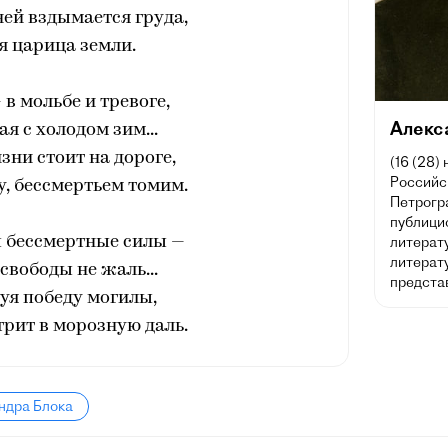
ней вздымается груда,
я царица земли.
 в мольбе и тревоге,
Алекс
я с холодом зим...
зни стоит на дороге,
(16 (28)
Российск
у, бессмертьем томим.
Петрогра
публицис
 бессмертные силы —
литерат
литерату
свободы не жаль...
предста
уя победу могилы,
рит в морозную даль.
ндра Блока