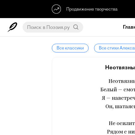
Продвижение творчества
Глав
Все классики
Все стихи Алекса
Неотвязный
Неотвязны
Белый — смот
Я — навстреч
Он, шатаяс
Не осилит
Рядом с ни