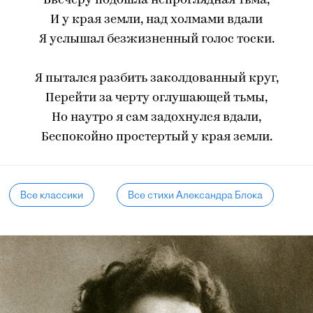
Ввечеру подошла непроглядная тьма,
И у края земли, над холмами вдали
Я услышал безжизненный голос тоски.
Я пытался разбить заколдованный круг,
Перейти за черту оглушающей тьмы,
Но наутро я сам задохнулся вдали,
Беспокойно простертый у края земли.
Все классики
Все стихи Александра Блока