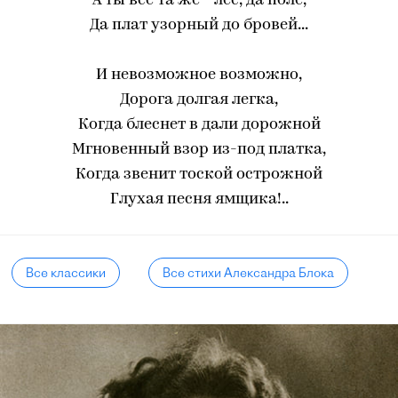
А ты все та же - лес, да поле,
Да плат узорный до бровей...
И невозможное возможно,
Дорога долгая легка,
Когда блеснет в дали дорожной
Мгновенный взор из-под платка,
Когда звенит тоской острожной
Глухая песня ямщика!..
Все классики
Все стихи Александра Блока