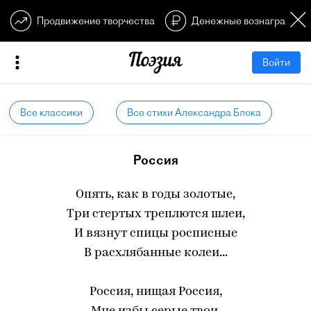
Продвижение творчества
Денежные вознагражден
Войти
Все классики
Все стихи Александра Блока
Россия
Опять, как в годы золотые,
Три стертых треплются шлеи,
И вязнут спицы росписные
В расхлябанные колеи...
Россия, нищая Россия,