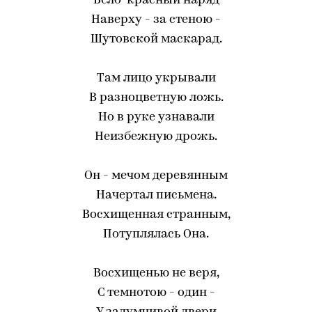
Бело-красный наряд
Наверху - за стеною -
Шутовской маскарад.
Там лицо укрывали
В разноцветную ложь.
Но в руке узнавали
Неизбежную дрожь.
Он - мечом деревянным
Начертал письмена.
Восхищенная странным,
Потуплялась Она.
Восхищенью не веря,
С темнотою - один -