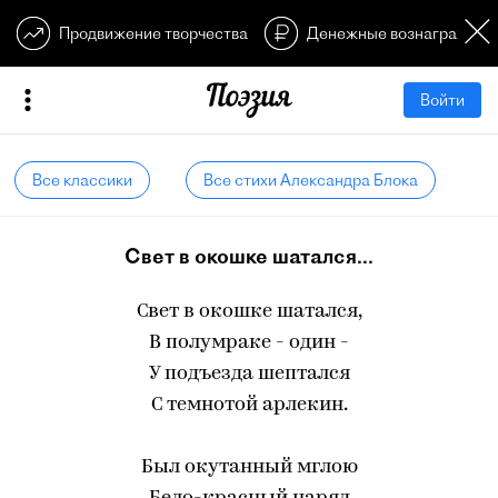
Продвижение творчества
Денежные вознагражден
Войти
Все классики
Все стихи Александра Блока
Свет в окошке шатался...
Свет в окошке шатался,
В полумраке - один -
У подъезда шептался
С темнотой арлекин.
Был окутанный мглою