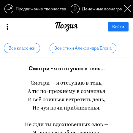
Продвижение творчества
Денежные вознагражден
Войти
Все классики
Все стихи Александра Блока
Смотри - я отступаю в тень...
Смотри — я отступаю в тень,
А ты по-прежнему в сомненья
И всё боишься встретить день,
Не чуя ночи приближенья.
Не жди ты вдохновенных слов —