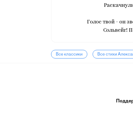
Раскачнули
Голос твой - он з
Сольвейг! 
Все классики
Все стихи Алекса
Подде