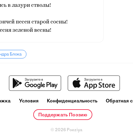
сь в лазури стволы!
вончей песен старой сосны!
Песня зеленой весны!
ндра Блока
ржка
Условия
Конфиденциальность
Обратная с
Поддержать Поэзию
© 2026 Poeziya