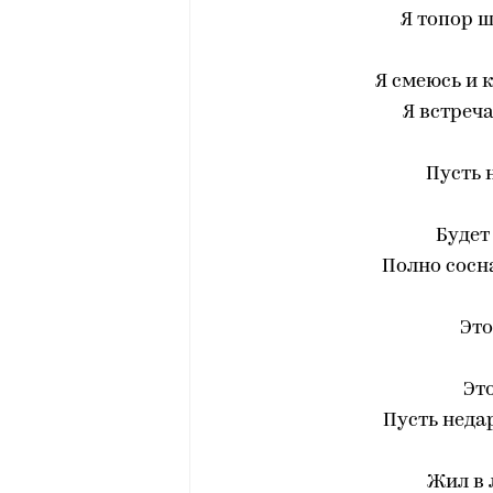
Я топор 
Я смеюсь и 
Я встреча
Пусть 
Будет
Полно сосн
Это
Это
Пусть неда
Жил в л