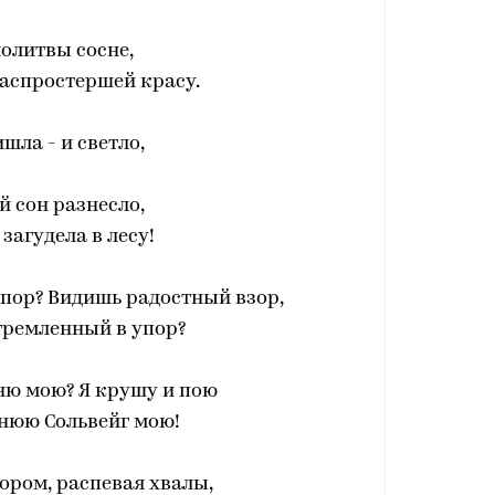
олитвы сосне,
аспростершей красу.
шла - и светло,
 сон разнесло,
 загудела в лесу!
пор? Видишь радостный взор,
тремленный в упор?
ю мою? Я крушу и пою
нюю Сольвейг мою!
ором, распевая хвалы,