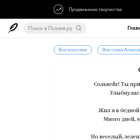
Продвижение творчества
Глав
Все классики
Все стихи Алекса
Сольвейг! Ты пр
Улыбнулас
Жил я в бедной
Много дней, 
Но веселый, зелен