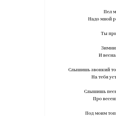
Пел м
Надо мной р
Ты при
Зимний
И весна
Слышишь звонкий то
На тебя ус
Слышишь песн
Про весен
Под моим топ