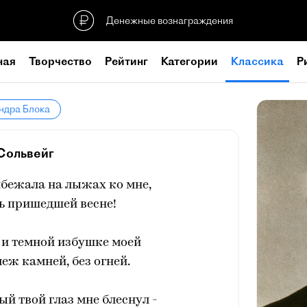
Денежные вознаграждения
ная
Творчество
Рейтинг
Категории
Классика
Р
ндра Блока
Сольвейг
ибежала на лыжах ко мне,
ь пришедшей весне!
 и темной избушке моей
меж камней, без огней.
ый твой глаз мне блеснул -