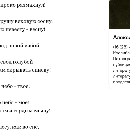
широко размахнул!
крушу вековую сосну,
ю невесту - весну!
Алекс
над новой избой
(16 (28)
Российск
Петрогра
 свод голубой -
публицис
ам скрывать синеву!
литерат
литерату
предста
 небо - твое!
 небо - мое!
ром я гордым слыву!
есу, как во сне,