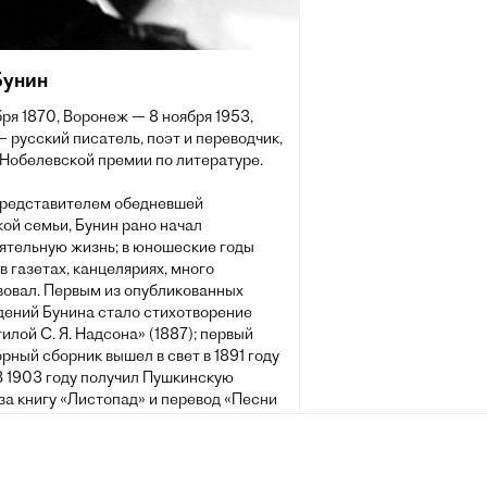
Бунин
бря 1870, Воронеж — 8 ноября 1953,
 русский писатель, поэт и переводчик,
 Нобелевской премии по литературе.
представителем обедневшей
ой семьи, Бунин рано начал
ятельную жизнь; в юношеские годы
в газетах, канцеляриях, много
вовал. Первым из опубликованных
дений Бунина стало стихотворение
илой С. Я. Надсона» (1887); первый
рный сборник вышел в свет в 1891 году
В 1903 году получил Пушкинскую
за книгу «Листопад» и перевод «Песни
те»; в 1909 году был повторно удостоен
рады за 3-й и 4-й тома Собрания
й. В 1909 году избран почётным
ком по разряду изящной словесности