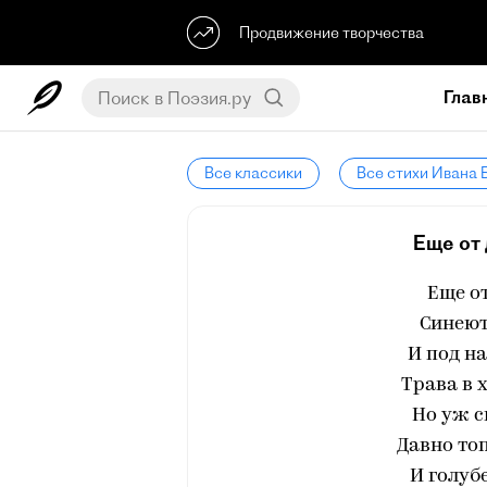
Продвижение творчества
Глав
Все классики
Все стихи Ивана 
Еще от 
Еще от
Синеют
И под н
Трава в 
Но уж с
Давно топ
И голуб