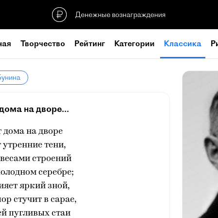
Денежные вознаграждения
ная
Творчество
Рейтинг
Категории
Классика
Р
Бунина
дома на дворе...
 дома на дворе
 утренние тени,
авесами строений
холодном серебре;
ияет яркий зной,
ор стучит в сарае,
ей пугливых стаи