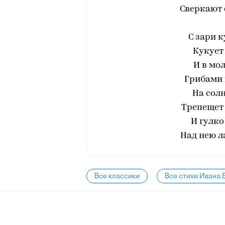
Сверкают 
С зари 
Кукует 
И в мо
Грибами 
На солн
Трепещет 
И гулко
Над нею л
Все классики
Все стихи Ивана 