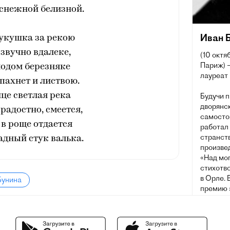
снежной белизной.
Иван 
кукушка за рекою
звучно вдалеке,
(10 октя
Париж) —
лодом березняке
лауреат
пахнет и листвою.
це светлая река
Будучи 
дворянск
радостно, смеется,
самосто
 в роще отдается
работал 
странст
адный стук валька.
произве
«Над мог
стихотво
в Орле. 
Бунина
премию 
о Гайава
этой наг
сочинени
академи