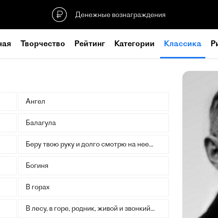
Денежные вознаграждения
ная
Творчество
Рейтинг
Категории
Классика
Р
Ангел
Балагула
Беру твою руку и долго смотрю на нее...
Богиня
В горах
В лесу, в горе, родник, живой и звонкий...