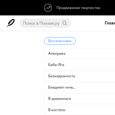
Продвижение творчества
Глав
Все классики
Аленушка
Баба-Яга
Безнадежность
Бледнеет ночь...
В архипелаге
В костёле