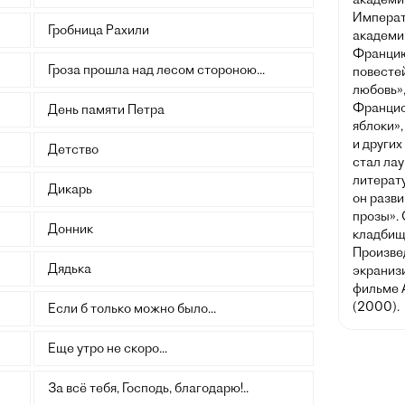
Императ
Гробница Рахили
академии
Францию
Гроза прошла над лесом стороною...
повесте
любовь»,
Францис
День памяти Петра
яблоки»
и других
Детство
стал ла
литерату
Дикарь
он разв
прозы». 
Донник
кладбищ
Произве
Дядька
экраниз
фильме 
(2000).
Если б только можно было...
Еще утро не скоро...
За всё тебя, Господь, благодарю!..