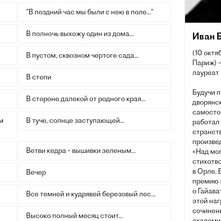
"В поздний час мы были с нею в поле..."
В полночь выхожу один из дома...
Иван 
(10 октя
В пустом, сквозном чертоге сада...
Париж) —
лауреат
В степи
Будучи 
В стороне далекой от родного края...
дворянск
самосто
м
В туче, солнце заступающей...
работал 
странст
произве
Ветви кедра - вышивки зеленым...
«Над мог
стихотво
в Орле. 
Вечер
премию 
о Гайава
Все темней и кудрявей березовый лес...
этой наг
сочинени
Высоко полный месяц стоит...
академи