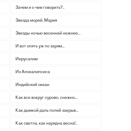
Зачем и о чем говорить?..
Звезда морей, Мария
Звезды ночью весенней нежнее...
И вот опять уж по зарям...
Иерусалим
Из Апокалипсиса
Индийский океан
Как все вокруг сурово, снежно...
Как дымкой даль полей закрыв...
Как светла, как нарядна весна!..