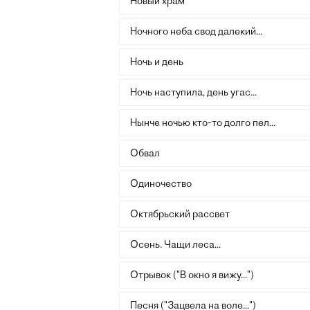
Новый храм
Ночного неба свод далекий...
Ночь и день
Ночь наступила, день угас...
Нынче ночью кто-то долго пел...
Обвал
Одиночество
Октябрьский рассвет
Осень. Чащи леса...
Отрывок ("В окно я вижу...")
Песня ("Зацвела на воле...")