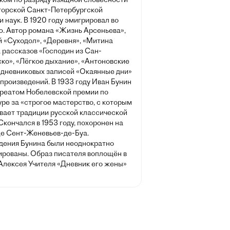
орской Санкт-Петербургской
 наук. В 1920 году эмигрировал во
. Автор романа «Жизнь Арсеньева»,
й «Суходол», «Деревня», «Митина
 рассказов «Господин из Сан-
ко», «Лёгкое дыхание», «Антоновские
, дневниковых записей «Окаянные дни»
 произведений. В 1933 году Иван Бунин
уреатом Нобелевской премии по
ре за «строгое мастерство, с которым
ивает традиции русской классической
Скончался в 1953 году, похоронен на
е Сент-Женевьев-де-Буа.
дения Бунина были неоднократно
ированы. Образ писателя воплощён в
Алексея Учителя «Дневник его жены»