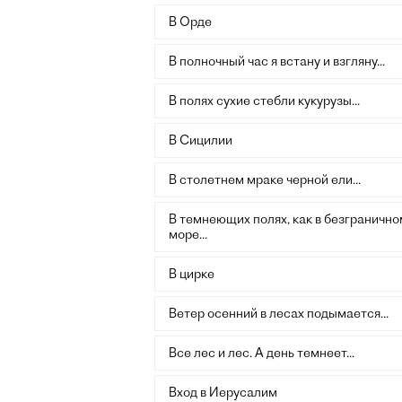
В Орде
В полночный час я встану и взгляну...
В полях сухие стебли кукурузы...
В Сицилии
В столетнем мраке черной ели...
В темнеющих полях, как в безгранично
море...
В цирке
Ветер осенний в лесах подымается...
Все лес и лес. А день темнеет...
Вход в Иерусалим