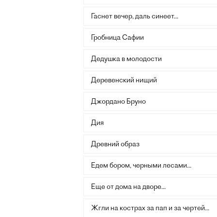
Гаснет вечер, даль синеет...
Гробница Сафии
Дедушка в молодости
Деревенский нищий
Джордано Бруно
Дия
Древний образ
Едем бором, черными лесами...
Еще от дома на дворе...
Жгли на кострах за пап и за чертей...