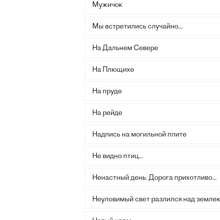
Мужичок
Мы встретились случайно...
На Дальнем Севере
На Плющихе
На пруде
На рейде
Надпись на могильной плите
Не видно птиц...
Ненастный день. Дорога прихотливо...
Неуловимый свет разлился над землею.