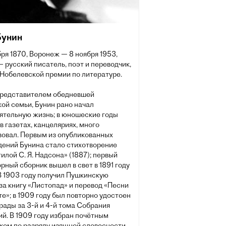
Бунин
бря 1870, Воронеж — 8 ноября 1953,
 русский писатель, поэт и переводчик,
 Нобелевской премии по литературе.
представителем обедневшей
ой семьи, Бунин рано начал
ятельную жизнь; в юношеские годы
в газетах, канцеляриях, много
вовал. Первым из опубликованных
дений Бунина стало стихотворение
илой С. Я. Надсона» (1887); первый
рный сборник вышел в свет в 1891 году
В 1903 году получил Пушкинскую
за книгу «Листопад» и перевод «Песни
те»; в 1909 году был повторно удостоен
рады за 3-й и 4-й тома Собрания
й. В 1909 году избран почётным
ком по разряду изящной словесности