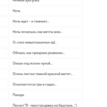
Ночная прогулка
Ночь
Ночь идет - и темнеет...
Ночь печальна, как мечты мои...
О, слез невыплаканных яд!..
Облака, как призраки развалин...
Океан под ясною луной...
Осень листья темной краской метит...
Осыпаются астры в садах...
Пахарь
Песня ("Я - простая девка на баштане...")