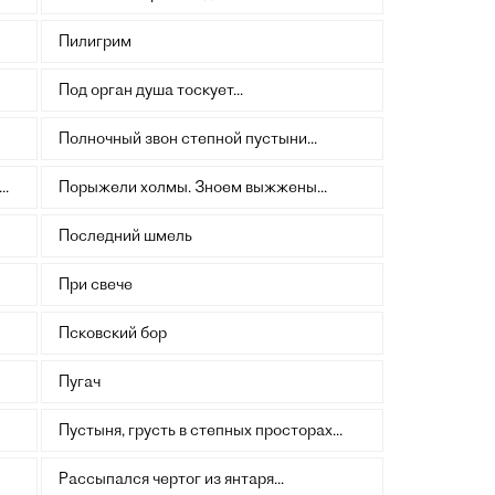
Пилигрим
Под орган душа тоскует...
Полночный звон степной пустыни...
..
Порыжели холмы. Зноем выжжены...
Последний шмель
При свече
Псковский бор
Пугач
Пустыня, грусть в степных просторах...
Рассыпался чертог из янтаря...