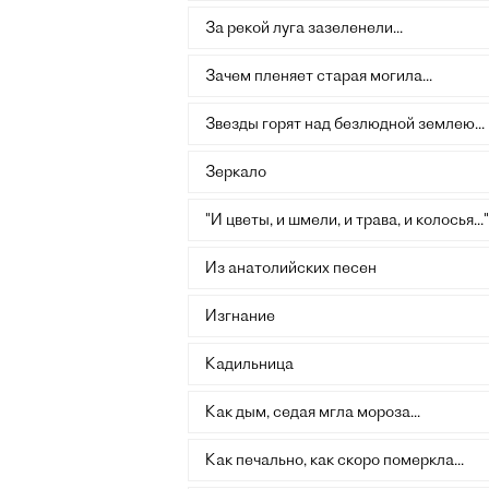
За рекой луга зазеленели...
Зачем пленяет старая могила...
Звезды горят над безлюдной землею...
Зеркало
"И цветы, и шмели, и трава, и колосья..."
Из анатолийских песен
Изгнание
Кадильница
Как дым, седая мгла мороза...
Как печально, как скоро померкла...