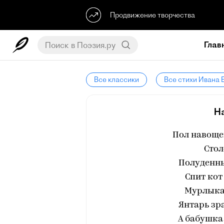
Продвижение творчества
Глав
Все классики
Все стихи Ивана 
Н
Пол навощен
Стол
Полуденны
Спит кот
Мурлыка
Янтарь зр
А бабушка 