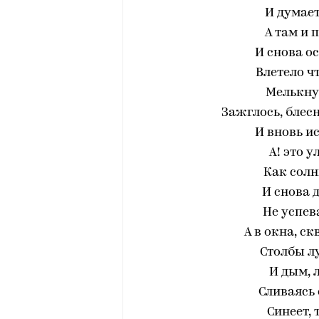
И думает
А там и 
И снова ос
Влетело ч
Мелькнул
Зажглось, блесн
И вновь ис
А! это 
Как солн
И снова 
Не успева
А в окна, с
Столбы лу
И дым, 
Сливаясь 
Синеет, т