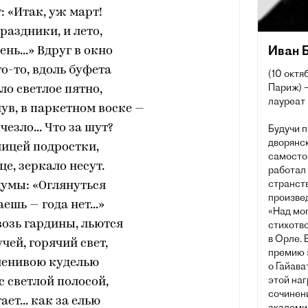
: «Итак, уж март!
праздники, и лето,
Иван 
ень...» Вдруг в окно
то-то, вдоль буфета
(10 октя
Париж) —
о светлое пятно,
лауреат
ув, в паркетном воске —
чезло... Что за шут?
Будучи 
дворянск
улицей подростки,
самосто
це, зеркало несут.
работал 
странст
думы: «Оглянуться
произве
ешь — года нет...»
«Над мог
квозь гардины, льются
стихотво
в Орле. 
чей, горячий свет,
премию 
ленивою куделью
о Гайава
этой наг
с светлой полосой,
сочинени
ает... как за елью
академи