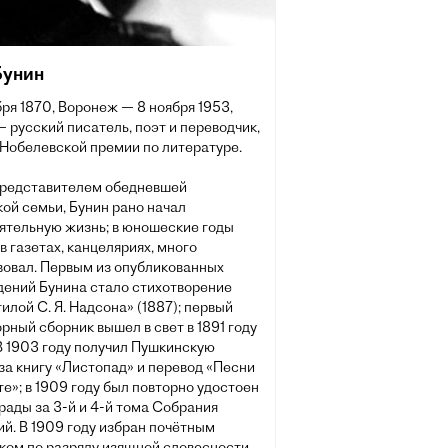
Бунин
бря 1870, Воронеж — 8 ноября 1953,
 русский писатель, поэт и переводчик,
 Нобелевской премии по литературе.
представителем обедневшей
ой семьи, Бунин рано начал
ятельную жизнь; в юношеские годы
в газетах, канцеляриях, много
вовал. Первым из опубликованных
дений Бунина стало стихотворение
илой С. Я. Надсона» (1887); первый
рный сборник вышел в свет в 1891 году
В 1903 году получил Пушкинскую
за книгу «Листопад» и перевод «Песни
те»; в 1909 году был повторно удостоен
рады за 3-й и 4-й тома Собрания
й. В 1909 году избран почётным
ком по разряду изящной словесности