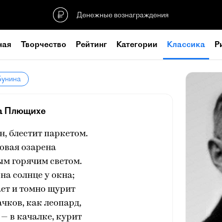
Денежные вознаграждения
ная
Творчество
Рейтинг
Категории
Классика
Р
Бунина
а Плющихе
, блестит паркетом.
овая озарена
м горячим светом.
 на солнце у окна;
ет и томно щурит
ачков, как леопард,
— в качалке, курит