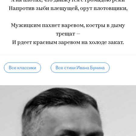
А на плотах, что движутся с громадою реки
Напротив зыби плещущей, орут плотовщики,
Мужицким пахнет варевом, костры в дыму
трещат —
И рдеет красным заревом на холоде закат.
Все классики
Все стихи Ивана Бунина