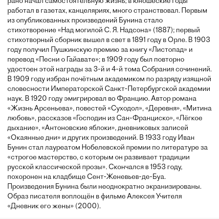
рано начал самостоятельную жизнь; в юношеские годы
работал в газетах, канцеляриях, много странствовал. Первым
из опубликованных произведений Бунина стало
стихотворение «Над могилой С. Я. Надсона» (1887); первый
стихотворный сборник вышел в свет в 1891 году в Орле. В 1903
году получил Пушкинскую премию за книгу «Листопад» и
перевод «Песни о Гайавате»; в 1909 году был повторно
удостоен этой награды за 3-й и 4-й тома Собрания сочинений.
В 1909 году избран почётным академиком по разряду изящной
словесности Императорской Санкт-Петербургской академии
наук. В 1920 году эмигрировал во Францию. Автор романа
«Жизнь Арсеньева», повестей «Суходол», «Деревня», «Митина
любовь», рассказов «Господин из Сан-Франциско», «Лёгкое
дыхание», «Антоновские яблоки», дневниковых записей
«Окаянные дни» и других произведений. В 1933 году Иван
Бунин стал лауреатом Нобелевской премии по литературе за
«строгое мастерство, с которым он развивает традиции
русской классической прозы». Скончался в 1953 году,
похоронен на кладбище Сент-Женевьев-де-Буа.
Произведения Бунина были неоднократно экранизированы.
Образ писателя воплощён в фильме Алексея Учителя
«Дневник его жены» (2000).