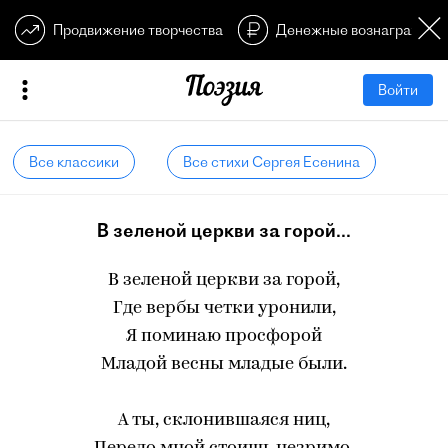
Продвижение творчества
Денежные вознагражден
Войти
Все классики
Все стихи Сергея Есенина
В зеленой церкви за горой...
В зеленой церкви за горой,
Где вербы четки уронили,
Я поминаю просфорой
Младой весны младые были.
А ты, склонившаяся ниц,