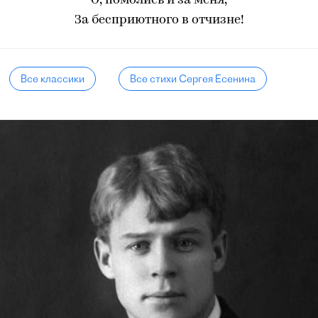
О, помолись и за меня,
За бесприютного в отчизне!
Все классики
Все стихи Сергея Есенина