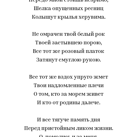
Передо мной стоишь незримо,
Шелка опущенных ресниц
Колышут крылья херувима.
Не омрачен твой белый рок
Твоей застывшею порою,
Все тот же розовый платок
Затянут смуглою рукою.
Все тот же вздох упруго жмет
Твои надломленные плечи
О том, кто за морем живет
И кто от родины далече.
И все тягуче память дня
Перед пристойным ликом жизни.