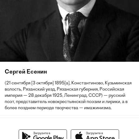
Сергей Есенин
(21 сентября [3 октября] 1895[a], Константиново, Кузьминская
волость, Рязанский уезд, Рязанская губерния, Российская
империя — 28 декабря 1925, Ленинград, СССР) — русский
поэт, представитель новокрестьянской поэзии и лирики, а в
более позднем периоде творчества — имажинизма.