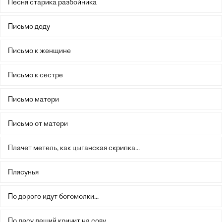
Песня старика разбойника
Письмо деду
Письмо к женщине
Письмо к сестре
Письмо матери
Письмо от матери
Плачет метель, как цыганская скрипка...
Плясунья
По дороге идут богомолки...
По лесу леший кричит на сову...