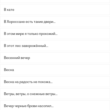
В хате
В Хороссане есть такие двери...
В этом мире я только прохожий...
В этот лес заворожённый...
Весенний вечер
Весна
Весна на радость не похожа...
Ветры, ветры, о снежные ветры...
Вечер черные брови насопил...