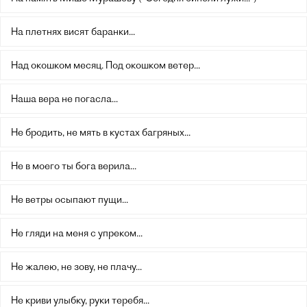
На плетнях висят баранки...
Над окошком месяц. Под окошком ветер...
Наша вера не погасла...
Не бродить, не мять в кустах багряных...
Не в моего ты бога верила...
Не ветры осыпают пущи...
Не гляди на меня с упреком...
Не жалею, не зову, не плачу...
Не криви улыбку, руки теребя...