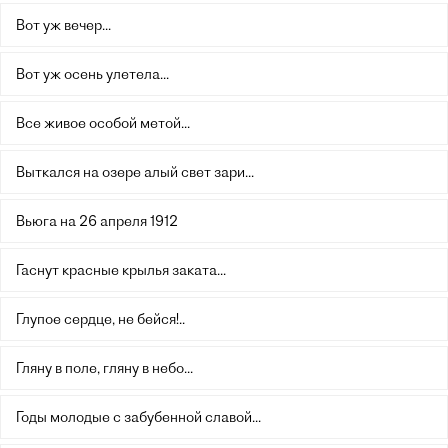
Вот уж вечер...
Вот уж осень улетела...
Все живое особой метой...
Выткался на озере алый свет зари...
Вьюга на 26 апреля 1912
Гаснут красные крылья заката...
Глупое сердце, не бейся!..
Гляну в поле, гляну в небо...
Годы молодые с забубенной славой...