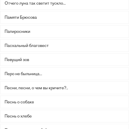
Отчего луна так светит тускло...
Памяти Брюсова
Папиросники
Пасхальный благовест
Певущий зов
Перо не быльница...
Песни, песни, о чем вы кричите?..
Песнь о собаке
Песнь о хлебе