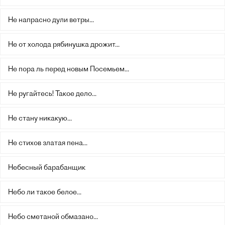
Не напрасно дули ветры...
Не от холода рябинушка дрожит...
Не пора ль перед новым Посемьем...
Не ругайтесь! Такое дело...
Не стану никакую...
Не стихов златая пена...
Небесный барабанщик
Небо ли такое белое...
Небо сметаной обмазано...