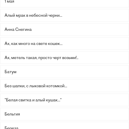
1 мая
Алый мрак в небесной черни...
Анна Снегина
Ах, как много на свете кошек...
Ах, метель такая, просто черт возьми!..
Батум
Без шапки, с лыковой котомкой...
"Белая свитка и алый кушак..."
Бельгия
Береза