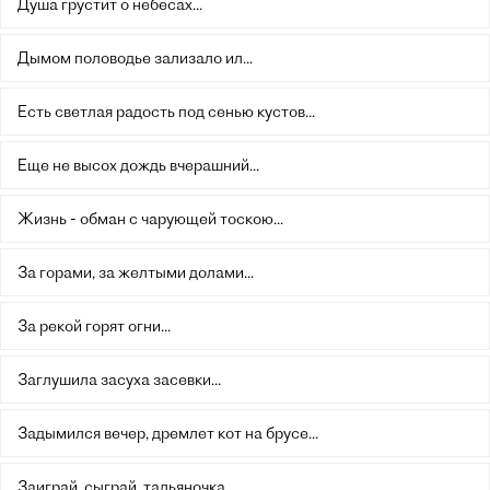
Душа грустит о небесах...
Дымом половодье зализало ил...
Есть светлая радость под сенью кустов...
Еще не высох дождь вчерашний...
Жизнь - обман с чарующей тоскою...
За горами, за желтыми долами...
За рекой горят огни...
Заглушила засуха засевки...
Задымился вечер, дремлет кот на брусе...
Заиграй, сыграй, тальяночка...