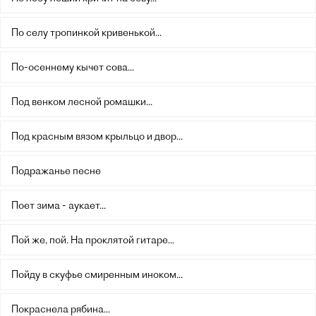
По селу тропинкой кривенькой...
По-осеннему кычет сова...
Под венком лесной ромашки...
Под красным вязом крыльцо и двор...
Подражанье песне
Поет зима - аукает...
Пой же, пой. На проклятой гитаре...
Пойду в скуфье смиренным иноком...
Покраснела рябина...