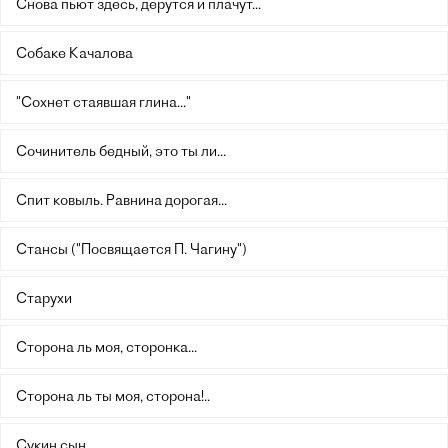
Снова пьют здесь, дерутся и плачут...
Собаке Качалова
"Сохнет стаявшая глина..."
Сочинитель бедный, это ты ли...
Спит ковыль. Равнина дорогая...
Стансы ("Посвящается П. Чагину")
Старухи
Сторона ль моя, сторонка...
Сторона ль ты моя, сторона!..
Сукин сын