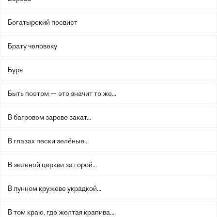
Богатырский посвист
Брату человеку
Буря
Быть поэтом — это значит то же...
В багровом зареве закат...
В глазах пески зелёные...
В зеленой церкви за горой...
В лунном кружеве украдкой...
В том краю, где желтая крапива...