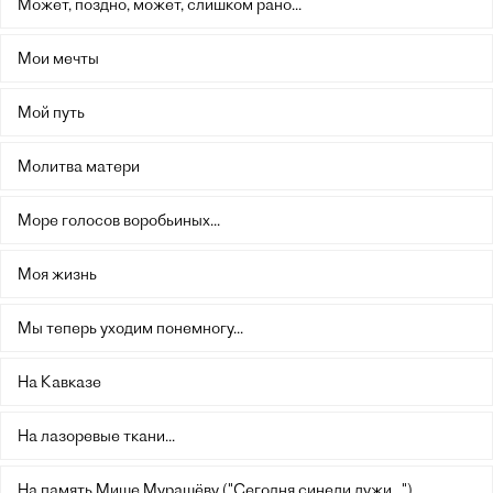
Может, поздно, может, слишком рано...
Мои мечты
Мой путь
Молитва матери
Море голосов воробьиных...
Моя жизнь
Мы теперь уходим понемногу...
На Кавказе
На лазоревые ткани...
На память Мише Мурашёву ("Сегодня синели лужи...")