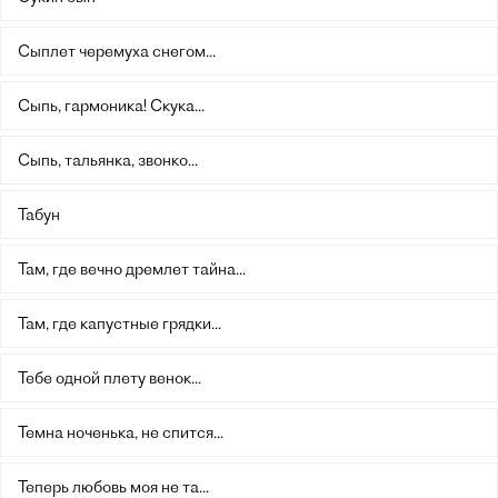
Сыплет черемуха снегом...
Сыпь, гармоника! Скука...
Сыпь, тальянка, звонко...
Табун
Там, где вечно дремлет тайна...
Там, где капустные грядки...
Тебе одной плету венок...
Темна ноченька, не спится...
Теперь любовь моя не та...