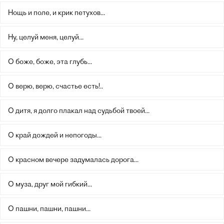
Нощь и поле, и крик петухов...
Ну, целуй меня, целуй...
О боже, боже, эта глубь...
О верю, верю, счастье есть!..
О дитя, я долго плакал над судьбой твоей...
О край дождей и непогоды...
О красном вечере задумалась дорога...
О муза, друг мой гибкий...
О пашни, пашни, пашни...