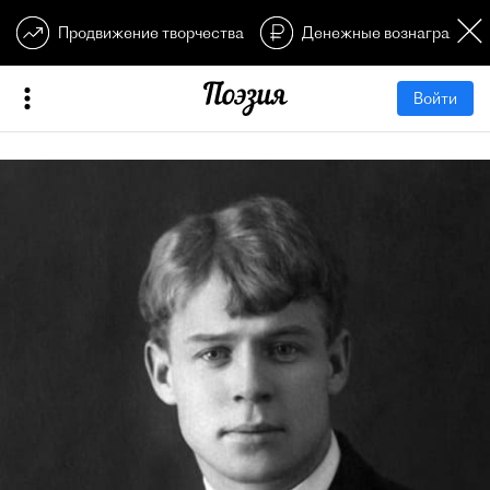
Продвижение творчества
Денежные вознагражден
Войти