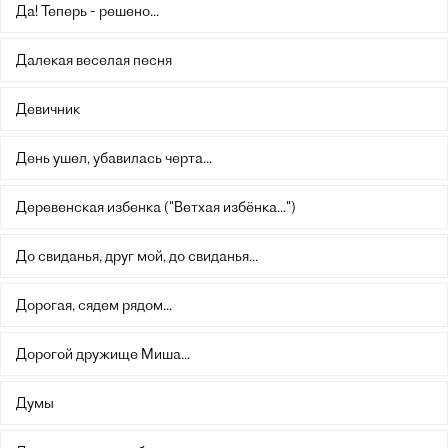
Да! Теперь - решено...
Далекая веселая песня
Девичник
День ушел, убавилась черта...
Деревенская избенка ("Ветхая избёнка...")
До свиданья, друг мой, до свиданья...
Дорогая, сядем рядом...
Дорогой дружище Миша...
Думы