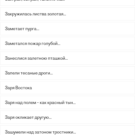
Закружилась листва золотая...
Заметает пурга...
Заметался пожар голубой...
Занеслися залетною пташкой...
Запели тесаные дроги...
Заря Востока
Заря над полем - как красный тын...
Заря окликает другую...
Зашумели над затоном тростники...