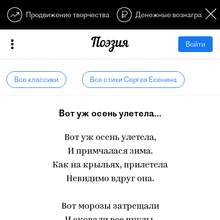
Продвижение творчества
Денежные вознагражден
Войти
Все классики
Все стихи Сергея Есенина
Вот уж осень улетела...
Вот уж осень улетела,
И примчалася зима.
Как на крыльях, прилетела
Невидимо вдруг она.
Вот морозы затрещали