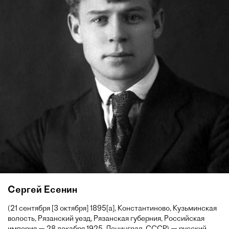
Сергей Есенин
(21 сентября [3 октября] 1895[a], Константиново, Кузьминская
волость, Рязанский уезд, Рязанская губерния, Российская
империя — 28 декабря 1925, Ленинград, СССР) — русский