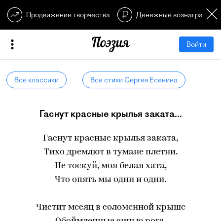
Продвижение творчества
Денежные вознагражден
Войти
Все классики
Все стихи Сергея Есенина
Гаснут красные крылья заката...
Гаснут красные крылья заката,
Тихо дремлют в тумане плетни.
Не тоскуй, моя белая хата,
Что опять мы одни и одни.
Чистит месяц в соломенной крыше