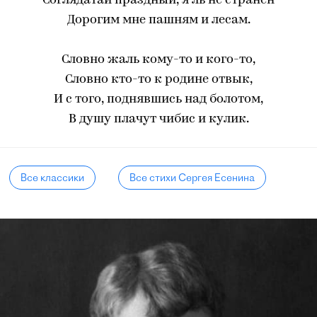
Соглядатай праздный, я ль не странен
Дорогим мне пашням и лесам.
Словно жаль кому-то и кого-то,
Словно кто-то к родине отвык,
И с того, поднявшись над болотом,
В душу плачут чибис и кулик.
Все классики
Все стихи Сергея Есенина