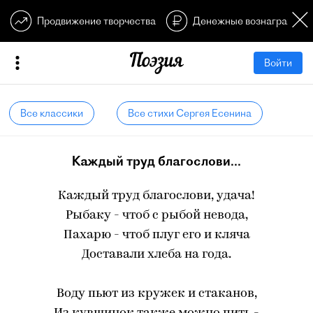
Продвижение творчества
Денежные вознагражден
Войти
Все классики
Все стихи Сергея Есенина
Каждый труд благослови...
Каждый труд благослови, удача!
Рыбаку - чтоб с рыбой невода,
Пахарю - чтоб плуг его и кляча
Доставали хлеба на года.
Воду пьют из кружек и стаканов,