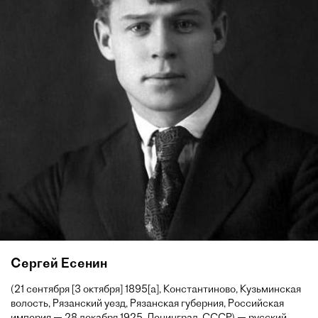
Сергей Есенин
(21 сентября [3 октября] 1895[a], Константиново, Кузьминская
волость, Рязанский уезд, Рязанская губерния, Российская
империя — 28 декабря 1925, Ленинград, СССР) — русский