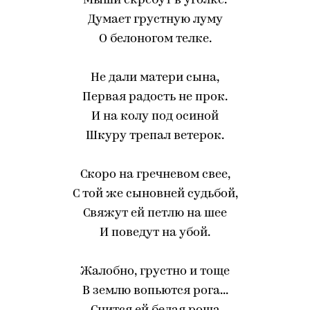
Мыши скребут в уголке.
Думает грустную луму
О белоногом телке.
Не дали матери сына,
Первая радость не прок.
И на колу под осиной
Шкуру трепал ветерок.
Скоро на гречневом свее,
С той же сыновней судьбой,
Свяжут ей петлю на шее
И поведут на убой.
Жалобно, грустно и тоще
В землю вопьются рога...