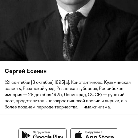
Сергей Есенин
(21 сентября [3 октября] 1895[a], Константиново, Кузьминская
волость, Рязанский уезд, Рязанская губерния, Российская
империя — 28 декабря 1925, Ленинград, СССР) — русский
поэт, представитель новокрестьянской поэзии и лирики, а в
более позднем периоде творчества — имажинизма.