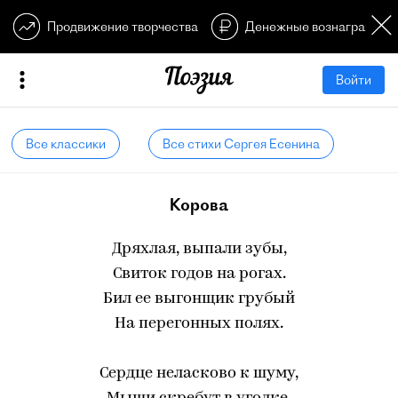
Продвижение творчества
Денежные вознагражден
Войти
Все классики
Все стихи Сергея Есенина
Корова
Дряхлая, выпали зубы,
Свиток годов на рогах.
Бил ее выгонщик грубый
На перегонных полях.
Сердце неласково к шуму,