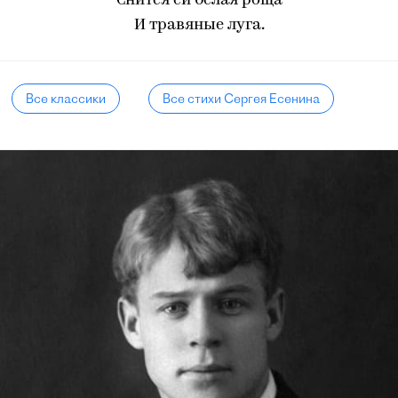
Снится ей белая роща
И травяные луга.
Все классики
Все стихи Сергея Есенина