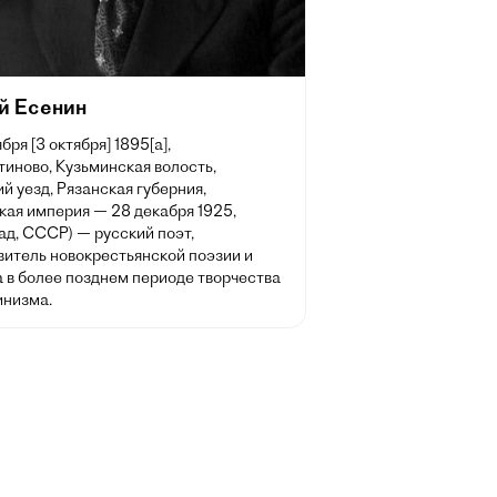
й Есенин
бря [3 октября] 1895[a],
иново, Кузьминская волость,
й уезд, Рязанская губерния,
кая империя — 28 декабря 1925,
ад, СССР) — русский поэт,
витель новокрестьянской поэзии и
а в более позднем периоде творчества
низма.