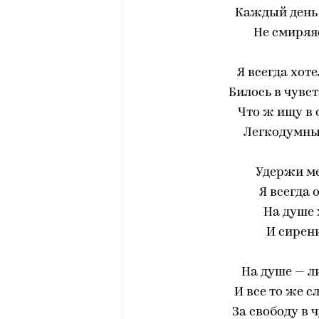
Каждый день 
Не смиряяс
Я всегда хот
Билось в чувс
Что ж ищу в 
Легкодумны
Удержи ме
Я всегда 
На душе 
И сирени
На душе — л
И все то же с
За свободу в 