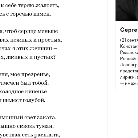
к себе теряю жалость,
ь с горечью измен.
Серге
ел, чтоб сердце меньше
(21 сентя
твах нежных и простых,
Констант
очах я этих женщин —
Рязански
х, лживых и пустых?
Российс
Ленингр
предста
ня, мое презренье,
лирики, 
— имажи
отмечен был тобой.
холодное кипенье
 шелест голубой.
имонный свет заката,
лышно сквозь туман, —
чувствах есть расплата,