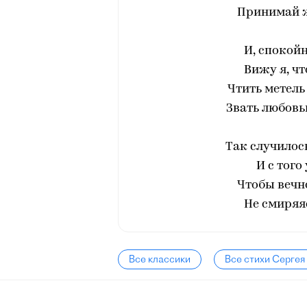
Принимай ж
И, спокой
Вижу я, чт
Чтить метель
Звать любовь
Так случилось
И с того
Чтобы вечно
Не смиряяс
Все классики
Все стихи Сергея