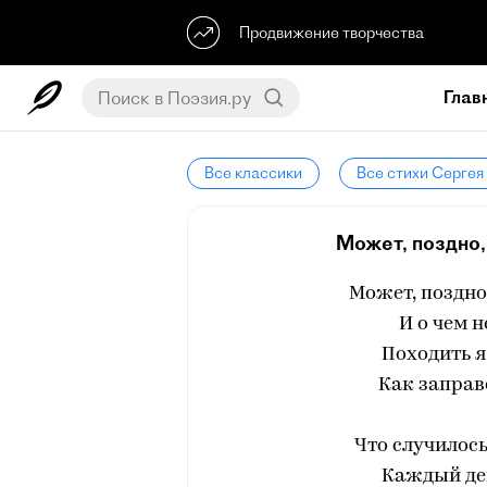
Продвижение творчества
Глав
Все классики
Все стихи Сергея
Может, поздно,
Может, поздно
И о чем н
Походить я
Как заправ
Что случилось
Каждый ден