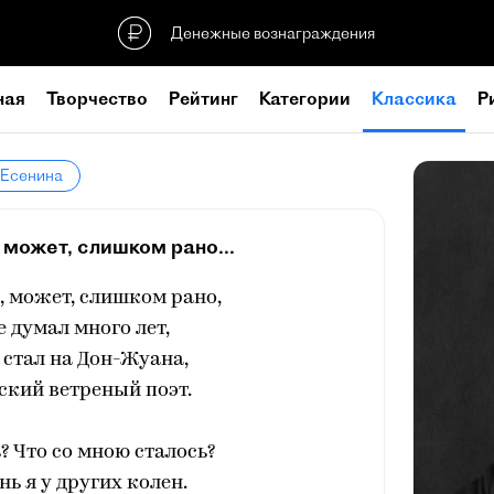
Денежные вознаграждения
ная
Творчество
Рейтинг
Категории
Классика
Р
 Есенина
 может, слишком рано...
, может, слишком рано,
е думал много лет,
 стал на Дон-Жуана,
ский ветреный поэт.
? Что со мною сталось?
ь я у других колен.