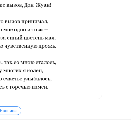
е вызов, Дон-Жуан!
но вызов принимая,
о мне одно и то ж —
 за синий цветень мая,
ю чувственную дрожь.
, так со мною сталось,
 у многих я колен,
 счастье улыбалось,
ь с горечью измен.
 Есенина