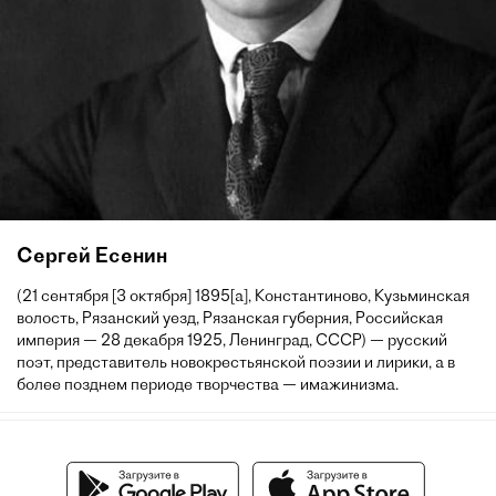
Сергей Есенин
(21 сентября [3 октября] 1895[a], Константиново, Кузьминская
волость, Рязанский уезд, Рязанская губерния, Российская
империя — 28 декабря 1925, Ленинград, СССР) — русский
поэт, представитель новокрестьянской поэзии и лирики, а в
более позднем периоде творчества — имажинизма.