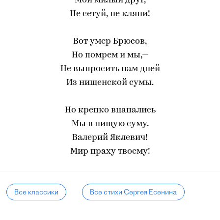
Мой милый друг,
Не сетуй, не кляни!
Вот умер Брюсов,
Но помрем и мы,—
Не выпросить нам дней
Из нищенской сумы.
Но крепко вцапались
Мы в нищую суму.
Валерий Яклевич!
Мир праху твоему!
Все классики
Все стихи Сергея Есенина