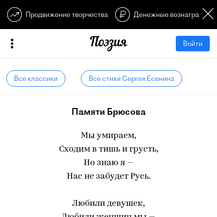
Продвижение творчества
Денежные вознагражден
Войти
Все классики
Все стихи Сергея Есенина
Памяти Брюсова
Мы умираем,
Сходим в тишь и грусть,
Но знаю я —
Нас не забудет Русь.
Любили девушек,